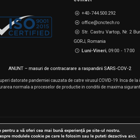
Contact
+40-744.500.292
office@cnctech.ro
Str. Castru Vartop, Nr. 2 Bu
GORJ, Romania
Luni-Vineri
, 09:00 - 17:00
ANUNT – masuri de contracarare a raspandirii SARS-COV-2
uperi datorate pandemiei cauzata de catre virusul COVID-19. Inca de la i
rarea normala a proceselor de productie in conditii de maxima siguranta
pentru a vă oferi cea mai bună experiență pe site-ul nostru.
eb Logistics
Termeni si conditii
P
espre modulele cookie pe care le folosim sau le puteti dezactiva
aici
.