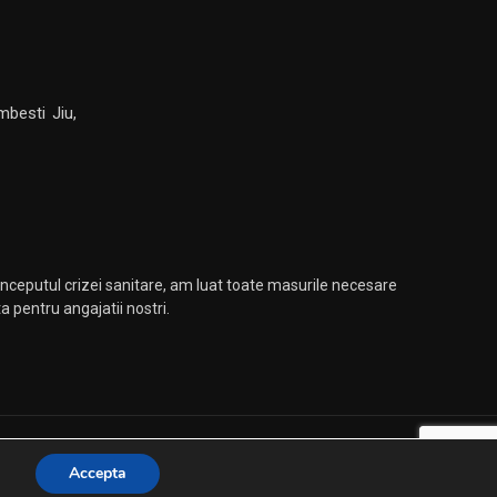
mbesti Jiu,
nceputul crizei sanitare, am luat toate masurile necesare
 pentru angajatii nostri.
olitica de fisiere cookies
Condiții de Confidențialitate
Accepta