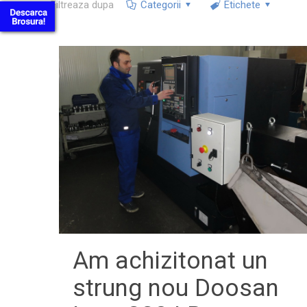
Filtreaza dupa
Categorii
Etichete
Am achizitonat un
strung nou Doosan