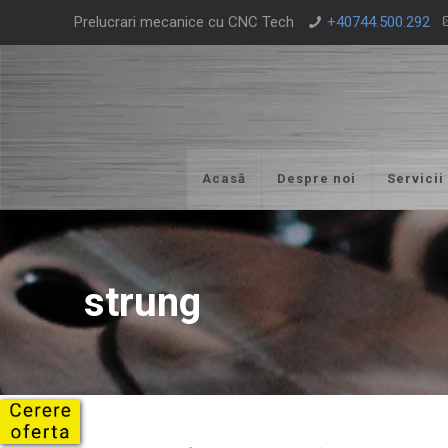
Prelucrari mecanice cu CNC Tech
+40744.500.292
Acasă
Despre noi
Servicii
strung