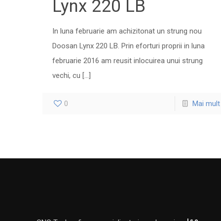
Lynx 220 LB
In luna februarie am achizitonat un strung nou
Doosan Lynx 220 LB. Prin eforturi proprii in luna
februarie 2016 am reusit inlocuirea unui strung
vechi, cu
[…]
0
Mai mult