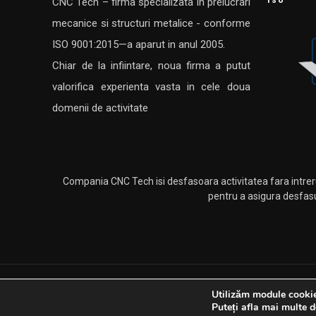
Iso
CNC Tech – firma specializata in prelucrari
mecanice si structuri metalice - conforme
ISO 9001:2015—a aparut in anul 2005.
Chiar de la infiintare, noua firma a putut
valorifica experienta vasta in cele doua
domenii de activitate
Compania CNC Tech isi desfasoara activitatea fara intrer
pentru a asigura desfasu
Utilizăm module cookie 
Drepturi rezervate CNC Tech. Dezvoltat si promovat de
W
Puteți afla mai multe d