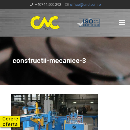
+40744.500.292
office@cnctech.ro
constructii-mecanice-3