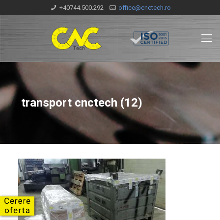
+40744.500.292
office@cnctech.ro
transport cnctech (12)