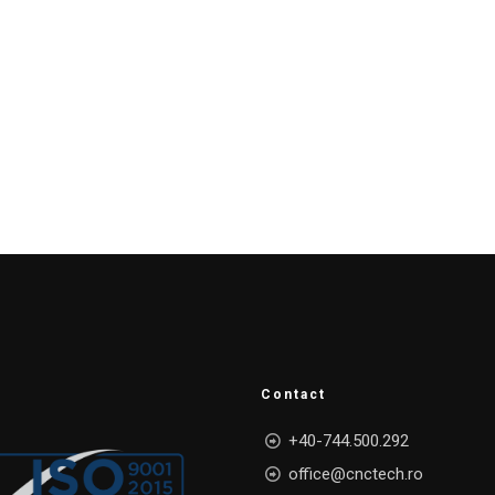
Contact
+40-744.500.292
office@cnctech.ro