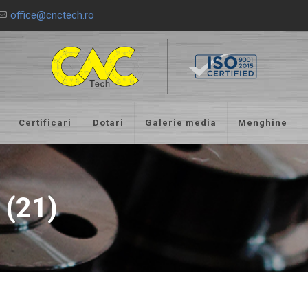
office@cnctech.ro
Certificari
Dotari
Galerie media
Menghine
 (21)