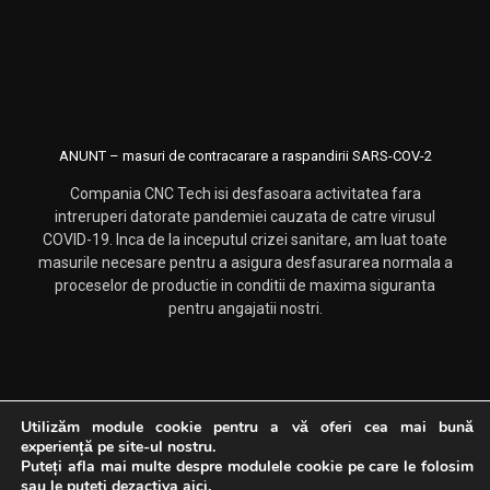
ANUNT – masuri de contracarare a raspandirii SARS-COV-2
Compania CNC Tech isi desfasoara activitatea fara
intreruperi datorate pandemiei cauzata de catre virusul
COVID-19. Inca de la inceputul crizei sanitare, am luat toate
masurile necesare pentru a asigura desfasurarea normala a
proceselor de productie in conditii de maxima siguranta
pentru angajatii nostri.
Utilizăm module cookie pentru a vă oferi cea mai bună
experiență pe site-ul nostru.
Drepturi rezervate CNC Tech. Dezvoltat si promovat de
Web
Puteți afla mai multe despre modulele cookie pe care le folosim
Logistics
sau le puteti dezactiva
aici
.