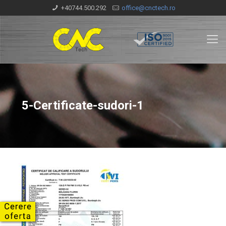
+40744.500.292
office@cnctech.ro
5-Certificate-sudori-1