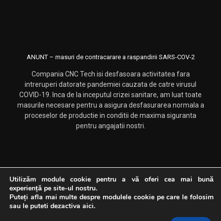
ANUNT – masuri de contracarare a raspandirii SARS-COV-2
Compania CNC Tech isi desfasoara activitatea fara
intreruperi datorate pandemiei cauzata de catre virusul
COVID-19. Inca de la inceputul crizei sanitare, am luat toate
masurile necesare pentru a asigura desfasurarea normala a
proceselor de productie in conditii de maxima siguranta
pentru angajatii nostri.
Utilizăm module cookie pentru a vă oferi cea mai bună
experiență pe site-ul nostru.
Drepturi rezervate CNC Tech. Dezvoltat si promovat de
Web
Puteți afla mai multe despre modulele cookie pe care le folosim
Logistics
sau le puteti dezactiva
aici
.
Termeni si conditii
Politica de fisiere cookies