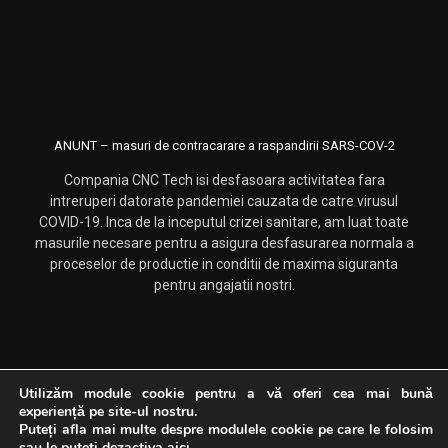
ANUNT – masuri de contracarare a raspandirii SARS-COV-2
Compania CNC Tech isi desfasoara activitatea fara
intreruperi datorate pandemiei cauzata de catre virusul
COVID-19. Inca de la inceputul crizei sanitare, am luat toate
masurile necesare pentru a asigura desfasurarea normala a
proceselor de productie in conditii de maxima siguranta
pentru angajatii nostri.
Utilizăm module cookie pentru a vă oferi cea mai bună
experiență pe site-ul nostru.
Drepturi rezervate CNC Tech. Dezvoltat si promovat de
Web
Puteți afla mai multe despre modulele cookie pe care le folosim
Logistics
sau le puteti dezactiva
aici
.